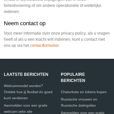
beleidsvoering of om andere operationele of wettelijke
redenen.
Neem contact op
Voor meer informatie over onze privacy policy, als u vragen
heeft of als u een klacht wilt indienen, kunt u contact met
ons op via het
contactformulier
.
LAATSTE BERICHTEN
POPULAIRE
BERICHTEN
Webcammodel worden?
Ontdek hoe jij flexibel én goed
Chaturbate en tokens kopen
kunt verdienen
Russische vrouwen en
Aanmelden voor een gratis
Russische datingsites
webcam seks site
Aanmelden voor een gratis